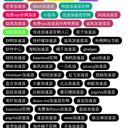
坚果加速器
tiktok加速器
狗急加速器官网
免费vqn外网加速
小蓝鸟
优途加速器官网
风驰加速器
旋风加速器
免费vps加速器外网苹果版
旋风加速度器
快连加速器
快连加速器官网入口
原子加速器
快鸭加速器
快柠檬加速器
旋风加速度器
外网网址导航
软件中心
海鸥加速器
橘子加速器
ghelper
哇哇加速器
baacloud官网
海鸥加速器
gkd加速器
啊哈加速器
极风加速器
一元机场
picacg加速器
bluelayer加速器
哇哇加速器
起飞加速器
西柚加速器
盘古加速器
大象加速器
点点加速器
蚂蚁加速器
荔枝加速器
白鲸加速器
番石榴加速器
pigcha加速器
青柠加速器
ikuuu.me加速器官网
速连加速器
baacloud官网
免费海外pvn加速器
荔枝加速器
pigcha加速器
速连加速器
veee加速器
纵云梯加速器
暴雪加速器
海外梯子官网
月兔加速器