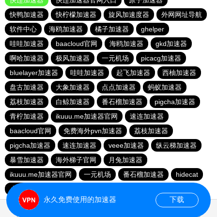
快连加速器
快连加速器官网入口
原子加速器
快鸭加速器
快柠檬加速器
旋风加速度器
外网网址导航
软件中心
海鸥加速器
橘子加速器
ghelper
哇哇加速器
baacloud官网
海鸥加速器
gkd加速器
啊哈加速器
极风加速器
一元机场
picacg加速器
bluelayer加速器
哇哇加速器
起飞加速器
西柚加速器
盘古加速器
大象加速器
点点加速器
蚂蚁加速器
荔枝加速器
白鲸加速器
番石榴加速器
pigcha加速器
青柠加速器
ikuuu.me加速器官网
速连加速器
baacloud官网
免费海外pvn加速器
荔枝加速器
pigcha加速器
速连加速器
veee加速器
纵云梯加速器
暴雪加速器
海外梯子官网
月兔加速器
ikuuu.me加速器官网
一元机场
番石榴加速器
hidecat
小猫咪crash加速器
永久免费使用的加速器
下载
0.017909s