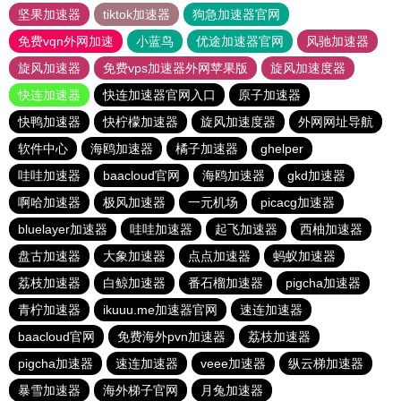
坚果加速器
tiktok加速器
狗急加速器官网
免费vqn外网加速
小蓝鸟
优途加速器官网
风驰加速器
旋风加速器
免费vps加速器外网苹果版
旋风加速度器
快连加速器
快连加速器官网入口
原子加速器
快鸭加速器
快柠檬加速器
旋风加速度器
外网网址导航
软件中心
海鸥加速器
橘子加速器
ghelper
哇哇加速器
baacloud官网
海鸥加速器
gkd加速器
啊哈加速器
极风加速器
一元机场
picacg加速器
bluelayer加速器
哇哇加速器
起飞加速器
西柚加速器
盘古加速器
大象加速器
点点加速器
蚂蚁加速器
荔枝加速器
白鲸加速器
番石榴加速器
pigcha加速器
青柠加速器
ikuuu.me加速器官网
速连加速器
baacloud官网
免费海外pvn加速器
荔枝加速器
pigcha加速器
速连加速器
veee加速器
纵云梯加速器
暴雪加速器
海外梯子官网
月兔加速器