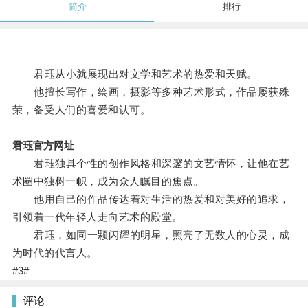
简介
排行
君珏从小就展现出对文学和艺术的热爱和天赋。
他擅长写作，绘画，摄影等多种艺术形式，作品屡获殊
荣，备受人们的喜爱和认可。
君珏官方网址
君珏独具个性的创作风格和深邃的文艺情怀，让他在艺
术圈中独树一帜，成为众人瞩目的焦点。
他用自己的作品传达着对生活的热爱和对美好的追求，
引领着一代年轻人走向艺术的殿堂。
君珏，如同一颗闪耀的明星，照亮了无数人的心灵，成
为时代的代言人。
#3#
评论