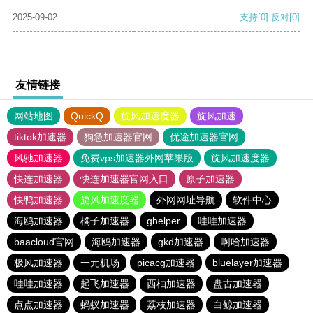
2025-09-02
支持
[0]
反对
[0]
友情链接
网站地图
QuickQ
旋风加速度器
旋风加速
tiktok加速器
狗急加速器官网
优途加速器官网
风驰加速器
免费vps加速器外网苹果版
旋风加速度器
快连加速器
快连加速器官网入口
原子加速器
快鸭加速器
旋风加速度器
外网网址导航
软件中心
海鸥加速器
橘子加速器
ghelper
哇哇加速器
baacloud官网
海鸥加速器
gkd加速器
啊哈加速器
极风加速器
一元机场
picacg加速器
bluelayer加速器
哇哇加速器
起飞加速器
西柚加速器
盘古加速器
点点加速器
蚂蚁加速器
荔枝加速器
白鲸加速器