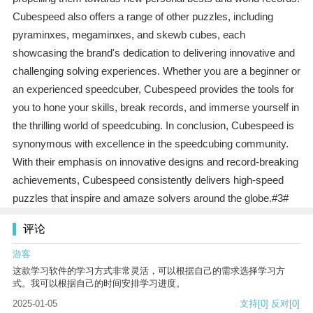
Cubespeed also offers a range of other puzzles, including
pyraminxes, megaminxes, and skewb cubes, each
showcasing the brand's dedication to delivering innovative and
challenging solving experiences. Whether you are a beginner or
an experienced speedcuber, Cubespeed provides the tools for
you to hone your skills, break records, and immerse yourself in
the thrilling world of speedcubing. In conclusion, Cubespeed is
synonymous with excellence in the speedcubing community.
With their emphasis on innovative designs and record-breaking
achievements, Cubespeed consistently delivers high-speed
puzzles that inspire and amaze solvers around the globe.#3#
评论
游客
这款学习软件的学习方式非常灵活，可以根据自己的需求选择学习方
式。我可以根据自己的时间安排学习进度。
2025-01-05
支持
[0]
反对
[0]