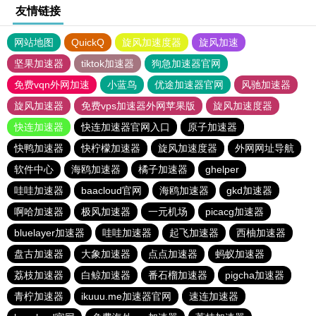
友情链接
网站地图
QuickQ
旋风加速度器
旋风加速
坚果加速器
tiktok加速器
狗急加速器官网
免费vqn外网加速
小蓝鸟
优途加速器官网
风驰加速器
旋风加速器
免费vps加速器外网苹果版
旋风加速度器
快连加速器
快连加速器官网入口
原子加速器
快鸭加速器
快柠檬加速器
旋风加速度器
外网网址导航
软件中心
海鸥加速器
橘子加速器
ghelper
哇哇加速器
baacloud官网
海鸥加速器
gkd加速器
啊哈加速器
极风加速器
一元机场
picacg加速器
bluelayer加速器
哇哇加速器
起飞加速器
西柚加速器
盘古加速器
大象加速器
点点加速器
蚂蚁加速器
荔枝加速器
白鲸加速器
番石榴加速器
pigcha加速器
青柠加速器
ikuuu.me加速器官网
速连加速器