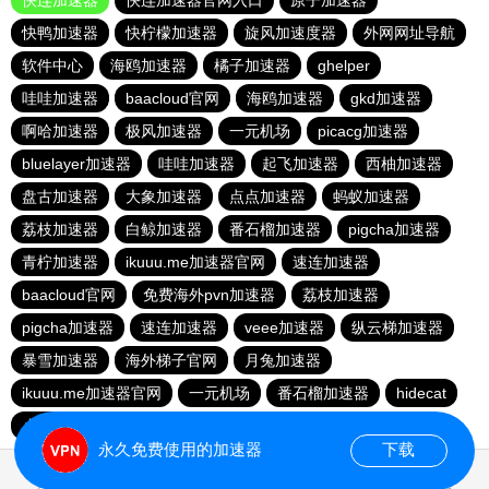
快连加速器
快连加速器官网入口
原子加速器
快鸭加速器
快柠檬加速器
旋风加速度器
外网网址导航
软件中心
海鸥加速器
橘子加速器
ghelper
哇哇加速器
baacloud官网
海鸥加速器
gkd加速器
啊哈加速器
极风加速器
一元机场
picacg加速器
bluelayer加速器
哇哇加速器
起飞加速器
西柚加速器
盘古加速器
大象加速器
点点加速器
蚂蚁加速器
荔枝加速器
白鲸加速器
番石榴加速器
pigcha加速器
青柠加速器
ikuuu.me加速器官网
速连加速器
baacloud官网
免费海外pvn加速器
荔枝加速器
pigcha加速器
速连加速器
veee加速器
纵云梯加速器
暴雪加速器
海外梯子官网
月兔加速器
ikuuu.me加速器官网
一元机场
番石榴加速器
hidecat
小猫咪crash加速器
永久免费使用的加速器
下载
0.162568s