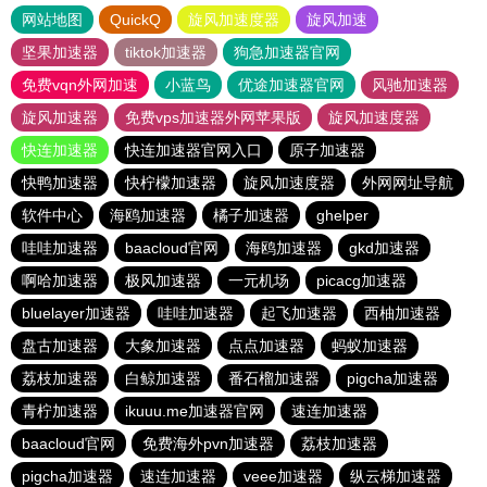
网站地图
QuickQ
旋风加速度器
旋风加速
坚果加速器
tiktok加速器
狗急加速器官网
免费vqn外网加速
小蓝鸟
优途加速器官网
风驰加速器
旋风加速器
免费vps加速器外网苹果版
旋风加速度器
快连加速器
快连加速器官网入口
原子加速器
快鸭加速器
快柠檬加速器
旋风加速度器
外网网址导航
软件中心
海鸥加速器
橘子加速器
ghelper
哇哇加速器
baacloud官网
海鸥加速器
gkd加速器
啊哈加速器
极风加速器
一元机场
picacg加速器
bluelayer加速器
哇哇加速器
起飞加速器
西柚加速器
盘古加速器
大象加速器
点点加速器
蚂蚁加速器
荔枝加速器
白鲸加速器
番石榴加速器
pigcha加速器
青柠加速器
ikuuu.me加速器官网
速连加速器
baacloud官网
免费海外pvn加速器
荔枝加速器
pigcha加速器
速连加速器
veee加速器
纵云梯加速器