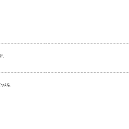
野。
区的线路。