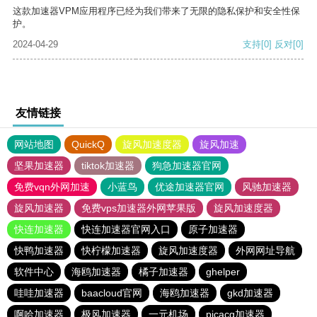
这款加速器VPM应用程序已经为我们带来了无限的隐私保护和安全性保
护。
2024-04-29
支持
[0]
反对
[0]
友情链接
网站地图
QuickQ
旋风加速度器
旋风加速
坚果加速器
tiktok加速器
狗急加速器官网
免费vqn外网加速
小蓝鸟
优途加速器官网
风驰加速器
旋风加速器
免费vps加速器外网苹果版
旋风加速度器
快连加速器
快连加速器官网入口
原子加速器
快鸭加速器
快柠檬加速器
旋风加速度器
外网网址导航
软件中心
海鸥加速器
橘子加速器
ghelper
哇哇加速器
baacloud官网
海鸥加速器
gkd加速器
啊哈加速器
极风加速器
一元机场
picacg加速器